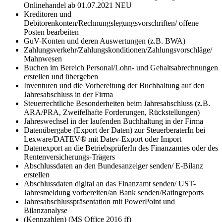
Onlinehandel ab 01.07.2021 NEU
Kreditoren und
Debitorenkonten/Rechnungslegungsvorschriften/ offene
Posten bearbeiten
GuV-Konten und deren Auswertungen (z.B. BWA)
Zahlungsverkehr/Zahlungskonditionen/Zahlungsvorschläge/
Mahnwesen
Buchen im Bereich Personal/Lohn- und Gehaltsabrechnungen
erstellen und übergeben
Inventuren und die Vorbereitung der Buchhaltung auf den
Jahresabschluss in der Firma
Steuerrechtliche Besonderheiten beim Jahresabschluss (z.B.
ARA/PRA, Zweifelhafte Forderungen, Rückstellungen)
Jahreswechsel in der laufenden Buchhaltung in der Firma
Datenübergabe (Export der Daten) zur SteuerberaterIn bei
Lexware/DATEV® mit Datev-Export oder Import
Datenexport an die BetriebsprüferIn des Finanzamtes oder des
Rentenversicherungs-Trägers
Abschlussdaten an den Bundesanzeiger senden/ E-Bilanz
erstellen
Abschlussdaten digital an das Finanzamt senden/ UST-
Jahresmeldung vorbereiten/an Bank senden/Ratingreports
Jahresabschlusspräsentation mit PowerPoint und
Bilanzanalyse
(Kennzahlen) (MS Office 2016 ff)