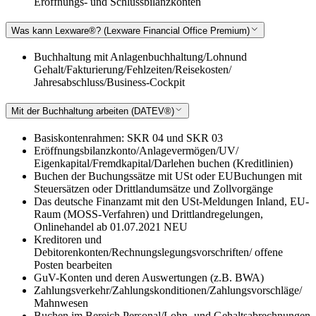
Eröffnungs- und Schlussbilanzkonten
Was kann Lexware®? (Lexware Financial Office Premium)
Buchhaltung mit Anlagenbuchhaltung/Lohnund
Gehalt/Fakturierung/Fehlzeiten/Reisekosten/
Jahresabschluss/Business-Cockpit
Mit der Buchhaltung arbeiten (DATEV®)
Basiskontenrahmen: SKR 04 und SKR 03
Eröffnungsbilanzkonto/Anlagevermögen/UV/
Eigenkapital/Fremdkapital/Darlehen buchen (Kreditlinien)
Buchen der Buchungssätze mit USt oder EUBuchungen mit
Steuersätzen oder Drittlandumsätze und Zollvorgänge
Das deutsche Finanzamt mit den USt-Meldungen Inland, EU-
Raum (MOSS-Verfahren) und Drittlandregelungen,
Onlinehandel ab 01.07.2021 NEU
Kreditoren und
Debitorenkonten/Rechnungslegungsvorschriften/ offene
Posten bearbeiten
GuV-Konten und deren Auswertungen (z.B. BWA)
Zahlungsverkehr/Zahlungskonditionen/Zahlungsvorschläge/
Mahnwesen
Buchen im Bereich Personal/Lohn- und Gehaltsabrechnungen