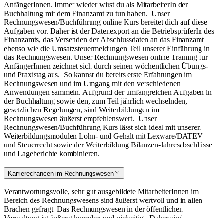
AnfängerInnen. Immer wieder wirst du als MitarbeiterIn der
Buchhaltung mit dem Finanzamt zu tun haben.
Unser
Rechnungswesen/Buchführung online Kurs bereitet dich auf diese
Aufgaben vor. Daher ist der Datenexport an die BetriebsprüferIn des
Finanzamts, das Versenden der Abschlussdaten an das Finanzamt
ebenso wie die Umsatzsteuermeldungen Teil unserer Einführung in
das Rechnungswesen. Unser Rechnungswesen online Training für
AnfängerInnen zeichnet sich durch seinen wöchentlichen Übungs-
und Praxistag aus.
So kannst du bereits erste Erfahrungen im
Rechnungswesen und im Umgang mit den verschiedenen
Anwendungen sammeln. Aufgrund der umfangreichen Aufgaben in
der Buchhaltung sowie den, zum Teil jährlich wechselnden,
gesetzlichen Regelungen, sind Weiterbildungen im
Rechnungswesen äußerst empfehlenswert.
Unser
Rechnungswesen/Buchführung Kurs lässt sich ideal mit unseren
Weiterbildungsmodulen Lohn- und Gehalt mit Lexware/DATEV
und Steuerrecht sowie der Weiterbildung Bilanzen-Jahresabschlüsse
und Lageberichte kombinieren.
Karrierechancen im Rechnungswesen
Verantwortungsvolle, sehr gut ausgebildete MitarbeiterInnen im
Bereich des Rechnungswesens sind äußerst wertvoll und in allen
Brachen gefragt. Das Rechnungswesen in der öffentlichen
Verwaltung ist äußerst komplex und vielseitig.
Daher sind