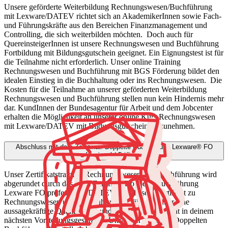
Unsere geförderte Weiterbildung Rechnungswesen/Buchführung
mit Lexware/DATEV richtet sich an AkademikerInnen sowie Fach-
und Führungskräfte aus den Bereichen Finanzmanagement und
Controlling, die sich weiterbilden möchten.
Doch auch für
QuereinsteigerInnen ist unsere Rechnungswesen und Buchführung
Fortbildung mit Bildungsgutschein geeignet. Ein Eignungstest ist für
die Teilnahme nicht erforderlich. Unser online Training
Rechnungswesen und Buchführung mit BGS Förderung bildet den
idealen Einstieg in die Buchhaltung oder ins Rechnungswesen.
Die
Kosten für die Teilnahme an unserer geförderten Weiterbildung
Rechnungswesen und Buchführung stellen nun kein Hindernis mehr
dar. KundInnen der Bundesagentur für Arbeit und dem Jobcenter
erhalten die Möglichkeit an unserer online Kurs Rechnungswesen
mit Lexware/DATEV mit Bildungsgutschein teilzunehmen.
Abschluss mit dem Zertifikat: Doppelte Buchführung Lexware®️ FO
professional / DATEV®️
Unser Zertifikatstraining Rechnungswesen und Buchführung wird
abgerundet durch das BTA Zertifikat Doppelte Buchführung
Lexware FO professional/DATEV. Mit diesem Zertifikat zu
Rechnungswesen und Buchführung verfügst du über eine
aussagekräftige Qualifikation und ein echtes Argument in deinem
nächsten Vorstellungsgespräch.
Unser Zertifikat zur Doppelten