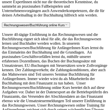
unsere ExpertInnen nicht nur die theoretischen Kenntnisse, du
sammelst an praxisnahen Fallbeispielen und
Unternehmensvorgängen auch Anwenderkompetenzen, die dir für
deinen Arbeitsalltag in der Buchhaltung hilfreich sein werden.
Rechnungswesen/Buchführung online Kurs
Unsere 40-tägige Einführung in das Rechnungswesen und die
Buchführung eignet sich ideal für alle, die das Rechnungswesen
lernen und Buchhalter werden wollen. In unserem
Rechnungswesen/Buchführung für AnfängerInnen Kurs lernst du
das Einmaleins der Buchhaltung und die Grundlagen.
An
praxisnahen Geschäftsvorfällen lernst du, mithilfe unserer
erfahrenen DozentInnen, das Buchen der Buchungssätze mit
Umsatzsteuer, EU-Buchungen mit Steuersätzen sowie Zollvorgänge
kennen. Der Zahlungsverkehr, die Zahlungskonditionen, aber auch
das Mahnwesen sind Teil unseres Seminar Buchführung für
AnfängerInnen. Immer wieder wirst du als MitarbeiterIn der
Buchhaltung mit dem Finanzamt zu tun haben.
Unser
Rechnungswesen/Buchführung online Kurs bereitet dich auf diese
Aufgaben vor. Daher ist der Datenexport an die BetriebsprüferIn des
Finanzamts, das Versenden der Abschlussdaten an das Finanzamt
ebenso wie die Umsatzsteuermeldungen Teil unserer Einführung in
das Rechnungswesen. Unser Rechnungswesen online Training für
AnfängerInnen zeichnet sich durch seinen wöchentlichen Übungs-