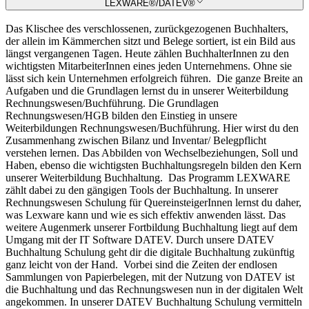
LEXWARE®/DATEV®
Das Klischee des verschlossenen, zurückgezogenen Buchhalters,
der allein im Kämmerchen sitzt und Belege sortiert, ist ein Bild aus
längst vergangenen Tagen. Heute zählen BuchhalterInnen zu den
wichtigsten MitarbeiterInnen eines jeden Unternehmens. Ohne sie
lässt sich kein Unternehmen erfolgreich führen.
Die ganze Breite an
Aufgaben und die Grundlagen lernst du in unserer Weiterbildung
Rechnungswesen/Buchführung. Die Grundlagen
Rechnungswesen/HGB bilden den Einstieg in unsere
Weiterbildungen Rechnungswesen/Buchführung. Hier wirst du den
Zusammenhang zwischen Bilanz und Inventar/ Belegpflicht
verstehen lernen. Das Abbilden von Wechselbeziehungen, Soll und
Haben, ebenso die wichtigsten Buchhaltungsregeln bilden den Kern
unserer Weiterbildung Buchhaltung.
Das Programm LEXWARE
zählt dabei zu den gängigen Tools der Buchhaltung. In unserer
Rechnungswesen Schulung für QuereinsteigerInnen lernst du daher,
was Lexware kann und wie es sich effektiv anwenden lässt. Das
weitere Augenmerk unserer Fortbildung Buchhaltung liegt auf dem
Umgang mit der IT Software DATEV. Durch unsere DATEV
Buchhaltung Schulung geht dir die digitale Buchhaltung zukünftig
ganz leicht von der Hand.
Vorbei sind die Zeiten der endlosen
Sammlungen von Papierbelegen, mit der Nutzung von DATEV ist
die Buchhaltung und das Rechnungswesen nun in der digitalen Welt
angekommen. In unserer DATEV Buchhaltung Schulung vermitteln