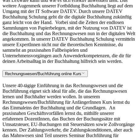
was Lexware kann und wie es sich effektiv anwenden lässt. Das
weitere Augenmerk unserer Fortbildung Buchhaltung liegt auf dem
Umgang mit der IT Software DATEV. Durch unsere DATEV
Buchhaltung Schulung geht dir die digitale Buchhaltung zukünftig
ganz leicht von der Hand.
Vorbei sind die Zeiten der endlosen
Sammlungen von Papierbelegen, mit der Nutzung von DATEV ist
die Buchhaltung und das Rechnungswesen nun in der digitalen Welt
angekommen. In unserer DATEV Buchhaltung Schulung vermitteln
unsere ExpertInnen nicht nur die theoretischen Kenntnisse, du
sammelst an praxisnahen Fallbeispielen und
Unternehmensvorgängen auch Anwenderkompetenzen, die dir für
deinen Arbeitsalltag in der Buchhaltung hilfreich sein werden.
Rechnungswesen/Buchführung online Kurs
Unsere 40-tägige Einführung in das Rechnungswesen und die
Buchführung eignet sich ideal für alle, die das Rechnungswesen
lernen und Buchhalter werden wollen. In unserem
Rechnungswesen/Buchführung für AnfängerInnen Kurs lernst du
das Einmaleins der Buchhaltung und die Grundlagen.
An
praxisnahen Geschäftsvorfällen lernst du, mithilfe unserer
erfahrenen DozentInnen, das Buchen der Buchungssätze mit
Umsatzsteuer, EU-Buchungen mit Steuersätzen sowie Zollvorgänge
kennen. Der Zahlungsverkehr, die Zahlungskonditionen, aber auch
das Mahnwesen sind Teil unseres Seminar Buchführung für