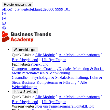
Freistellungsantrag
office@bta-weiterbildung.de
0800 9999 101
Weiterbildungen
Quick Links
Alle Module
Alle Modulkombinationen
Berufsbegleitend
Häufige Fragen
Fachgebiete
Projekt und
Changemanagement
Coaching
Digitales Marketing & Social
Media
Personalwesen & -entwicklung
Gesundheit, Psychologie & Soziales
Buchhaltung, Lohn &
Steuer
Business-Kompetenzen & Führung
Alle
Weiterbildungen
Info & Services
Quick Links
Alle Module
Alle Modulkombinationen
Berufsbegleitend
Häufige Fragen
Wissenswertes
Über uns
Firmenseminare
Kontakt
Blog