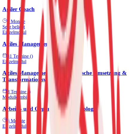
Agiler Coach
6 Monate
Sehr beliebt
Einzelmodul
Agiles Management
31 Termine ()
Einzelmodul
Agiles Management II – Strategische Umsetzung &
Transformationsverantwortung
8 Termine ()
Modulkombi
Arbeits- und Organisationspsychologie
6 Monate
Einzelmodul