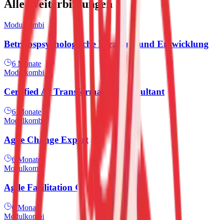
Alle Weiterbildungen
Modulkombi
Betriebspsychologische Beratung und Entwicklung
6 Monate
Modulkombi
Certified AI Transformation Consultant
6 Monate
Modulkombi
Agile Change Expert
6 Monate
Modulkombi
Agile Facilitation Coach
6 Monate
Modulkombi