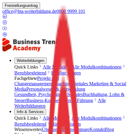
Freistellungsantrag
office@bta-weiterbildung.de
0800 9999 101
Weiterbildungen
Quick Links
Alle Module
Alle Modulkombinationen
Berufsbegleitend
Häufige Fragen
Fachgebiete
Projekt und
Changemanagement
Coaching
Digitales Marketing & Social
Media
Personalwesen & -entwicklung
Gesundheit, Psychologie & Soziales
Buchhaltung, Lohn &
Steuer
Business-Kompetenzen & Führung
Alle
Weiterbildungen
Info & Services
Quick Links
Alle Module
Alle Modulkombinationen
Berufsbegleitend
Häufige Fragen
Wissenswertes
Über uns
Firmenseminare
Kontakt
Blog