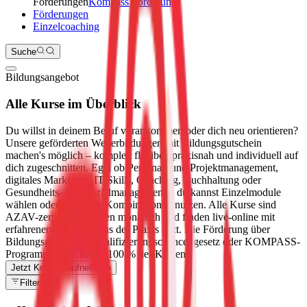
Förderungen
Kompass Förderung
Förderungen
Einzelcoaching
Suche
Bildungsangebot
Alle Kurse im Überblick
Du willst in deinem Beruf vorankommen oder dich neu orientieren?
Unsere geförderten Weiterbildungen mit Bildungsgutschein
machen's möglich – komplett flexibel, praxisnah und individuell auf
dich zugeschnitten. Egal ob Personal- und Projektmanagement,
digitales Marketing, IT-Skills, Coaching, Buchhaltung oder
Gesundheits- und Sozialmanagement – du kannst Einzelmodule
wählen oder modulare Kombinationen nutzen. Alle Kurse sind
AZAV-zertifiziert, starten monatlich und finden live-online mit
erfahrenen Dozenten aus der Praxis statt. Die Förderung über
Bildungsgutschein, Qualifizierungschancengesetz oder KOMPASS-
Programm deckt bis zu 100 % der Kosten.
Jetzt Kontakt aufnehmen
Filter