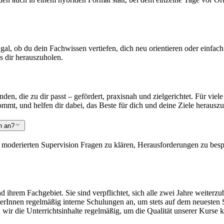
 Egal, ob du dein Fachwissen vertiefen, dich neu orientieren oder einfa
us dir herauszuholen.
den, die zu dir passt – gefördert, praxisnah und zielgerichtet. Für viele
kommt, und helfen dir dabei, das Beste für dich und deine Ziele herausz
n an?
 moderierten Supervision Fragen zu klären, Herausforderungen zu besp
ihrem Fachgebiet. Sie sind verpflichtet, sich alle zwei Jahre weiterzub
inerInnen regelmäßig interne Schulungen an, um stets auf dem neuesten 
r die Unterrichtsinhalte regelmäßig, um die Qualität unserer Kurse k