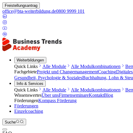
Freistellungsantrag
office@bta-weiterbildung.de
0800 9999 101
Weiterbildungen
Quick Links
Alle Module
Alle Modulkombinationen
Ber
Fachgebiete
Projekt und Changemanagement
Coaching
Digitale
Gesundheit, Psychologie & Soziales
Buchhaltung, Lohn & Steu
Info & Services
Quick Links
Alle Module
Alle Modulkombinationen
Ber
Wissenswertes
Über uns
Firmenseminare
Kontakt
Blog
Förderungen
Kompass Förderung
Förderungen
Einzelcoaching
Suche