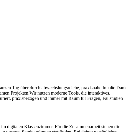
ganzen Tag über durch abwechslungsreiche, praxisnahe Inhalte.
Dank
samen Projekten.
Wir nutzen moderne Tools, die interaktives,
turiert, praxisbezogen und immer mit Raum für Fragen, Fallstudien
pe im digitalen Klassenzimmer. Für die Zusammenarbeit stehen dir
 in unseren Seminarräumen stattfinden. Bei deiner persönlichen