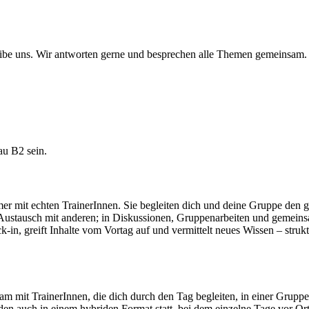
eibe uns. Wir antworten gerne und besprechen alle Themen gemeinsam.
au B2 sein.
mer mit echten TrainerInnen. Sie begleiten dich und deine Gruppe den 
m Austausch mit anderen; in Diskussionen, Gruppenarbeiten und gemein
-in, greift Inhalte vom Vortag auf und vermittelt neues Wissen – struk
nsam mit TrainerInnen, die dich durch den Tag begleiten, in einer Grup
n auch in einem hybriden Format statt, bei dem einzelne Tage vor Ort