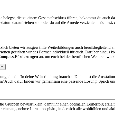
belegst, die zu einem Gesamtabschluss führen, bekommst du auch dafür e
datum darauf stehen soll oder du auf die Anrede verzichten möchtest, 
tzlich bieten wir ausgewählte Weiterbildungen auch berufsbegleitend an
onen gestalten wir das Format individuell für euch. Darüber hinaus b
ompass-Förderungen
an, um euch bei der beruflichen Weiterentwick
?
gung, die du für deine Weiterbildung brauchst. Du kannst die Ausstatt
in? Auch dafür finden wir gemeinsam eine passende Lösung.
Sprich un
ie Gruppen bewusst klein, damit ihr einen optimalen Lernerfolg erzielt
 eine angenehme Lernatmosphäre, in der sich alle wohlfühlen und akt