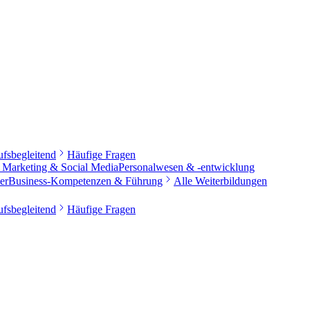
ufsbegleitend
Häufige Fragen
s Marketing & Social Media
Personalwesen & -entwicklung
er
Business-Kompetenzen & Führung
Alle Weiterbildungen
ufsbegleitend
Häufige Fragen