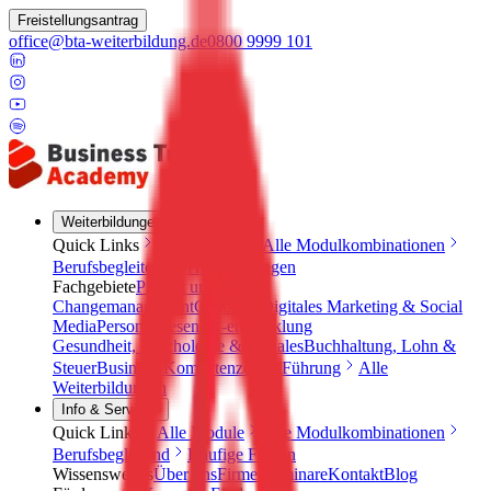
Freistellungsantrag
office@bta-weiterbildung.de
0800 9999 101
Weiterbildungen
Quick Links
Alle Module
Alle Modulkombinationen
Berufsbegleitend
Häufige Fragen
Fachgebiete
Projekt und
Changemanagement
Coaching
Digitales Marketing & Social
Media
Personalwesen & -entwicklung
Gesundheit, Psychologie & Soziales
Buchhaltung, Lohn &
Steuer
Business-Kompetenzen & Führung
Alle
Weiterbildungen
Info & Services
Quick Links
Alle Module
Alle Modulkombinationen
Berufsbegleitend
Häufige Fragen
Wissenswertes
Über uns
Firmenseminare
Kontakt
Blog