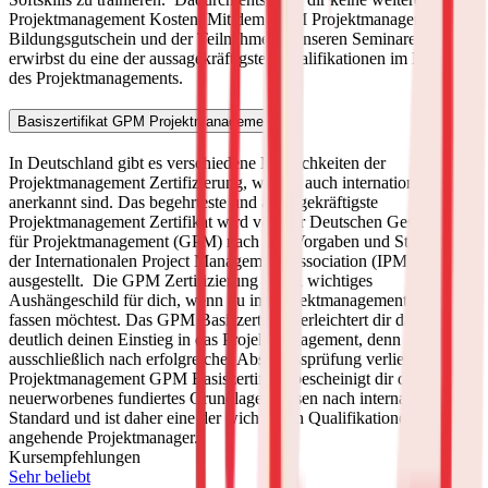
Projektmanagement Kosten. Mit dem GPM Projektmanagement
Bildungsgutschein und der Teilnahme an unseren Seminaren
erwirbst du eine der aussagekräftigsten Qualifikationen im Bereich
des Projektmanagements.
Basiszertifikat GPM Projektmanagement
In Deutschland gibt es verschiedene Möglichkeiten der
Projektmanagement Zertifizierung, welche auch international
anerkannt sind. Das begehrteste und aussagekräftigste
Projektmanagement Zertifikat wird von der Deutschen Gesellschaft
für Projektmanagement (GPM) nach den Vorgaben und Standards
der Internationalen Project Management Association (IPMA)
ausgestellt.
Die GPM Zertifizierung ist ein wichtiges
Aushängeschild für dich, wenn du im Projektmanagement Fuß
fassen möchtest. Das GPM Basiszertifikat erleichtert dir dabei
deutlich deinen Einstieg in das Projektmanagement, denn es wird
ausschließlich nach erfolgreicher Abschlussprüfung verliehen.
Das
Projektmanagement GPM Basiszertifikat bescheinigt dir dein
neuerworbenes fundiertes Grundlagenwissen nach internationalem
Standard und ist daher eine der wichtigsten Qualifikationen für
angehende Projektmanager.
Kursempfehlungen
Sehr beliebt