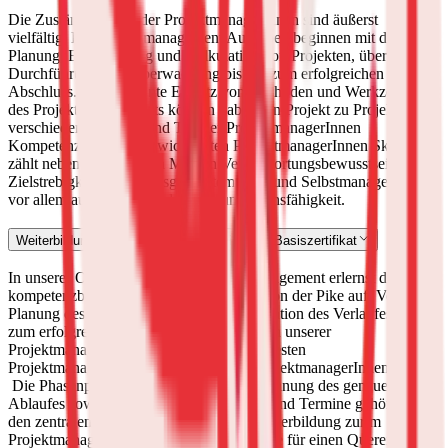
Die Zuständigkeiten der ProjektmanagerInnen sind äußerst
vielfältig. Die Projektmanagement Aufgaben beginnen mit der
Planung, Einschätzung und Kalkulation von Projekten, über die
Durchführung und Überwachung bis hin zum erfolgreichen
Abschluss. Der gekonnte Einsatz von Methoden und Werkzeugen
des Projektmanagements können dabei von Projekt zu Projekt
verschieden sein und sind Teil der ProjektmanagerInnen
Kompetenzen.
Zu den wichtigsten ProjektmanagerInnen Skills
zählt neben einem hohen Maß an Verantwortungsbewusstsein,
Zielstrebigkeit, einem ausgeprägtem Zeit- und Selbstmanagement
vor allem auch Team- und Kommunikationsfähigkeit.
Weiterbildung Projektmanagement mit GPM Basiszertifikat
In unserer Online Fortbildung Projektmanagement erlernst du
kompetenzbasiertes Projektmanagement von der Pike auf. Von der
Planung des Projektes über die Dokumentation des Verlaufes bis hin
zum erfolgreichen Abschluss erwirbst du in unserer
Projektmanagement Schulung die relevantesten
ProjektmanagerInnen Skills für deinen ProjektmanagerInnen Alltag.
Die Phasenplanung für das Projekt, die Planung des genauen
Ablaufes sowie die Festsetzung der Ziele und Termine gehören zu
den zentralen Aspekten unserer online Weiterbildung zur/m
ProjektmanagerIn als essenzielle Grundlage für einen Quereinstieg.