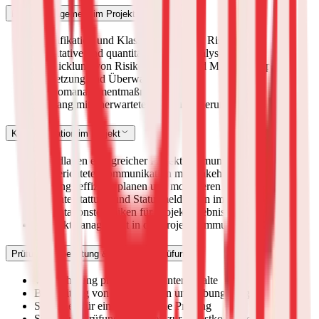
Risikomanagement im Projekt
Identifikation und Klassifizierung von Risiken
Qualitative und quantitative Risikoanalyse
Entwicklung von Risikostrategien und Maßnahmenplänen
Umsetzung und Überwachung von
Risikomanagementmaßnahmen
Umgang mit unerwarteten Herausforderungen und Krisen
Kommunikation im Projekt
Grundlagen erfolgreicher Projektkommunikation
Zielgerichtete Kommunikation mit Stakeholdern
Meetings effizient planen und moderieren
Berichterstattung und Statusmeldungen im Projekt
Präsentationstechniken für Projektergebnisse
Konfliktmanagement in der Projektkommunikation
Prüfungsvorbereitung & GPM-Basisprüfung
Wiederholung prüfungsrelevanter Inhalte
Bearbeitung von Musterfragen und Übungsaufgaben
Strategien für eine erfolgreiche Prüfung
Simulierte Prüfungsaufgaben zur Selbstkontrolle