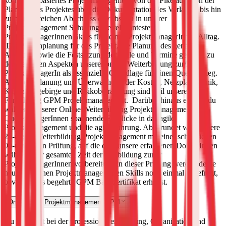
kompetenzbasiertes Projektmanagement von der Pike auf. Von der
Planung des Projektes über die Dokumentation des Verlaufes bis hin
zum erfolgreichen Abschluss erwirbst du in unserer
Projektmanagement Schulung die relevantesten
ProjektmanagerInnen Skills für deinen ProjektmanagerInnen Alltag.
Die Phasenplanung für das Projekt, die Planung des genauen
Ablaufes sowie die Festsetzung der Ziele und Termine gehören zu
den zentralen Aspekten unserer online Weiterbildung zur/m
ProjektmanagerIn als essenzielle Grundlage für einen Quereinstieg.
Auch die Planung und Überwachung der Kosten, Netzplantechnik,
Kapazitätsgebirge und Risikobetrachtung sind Teil unserer
Fortbildung GPM Projektmanagement.
Darüber hinaus erhältst du
während unserer Online Weiterbildung Projektmanagement für
QuereinsteigerInnen spannende Einblicke in das agile
Projektmanagement und die agile Führung. Abgerundet wird unsere
20-tägige Weiterbildung Projektmanagement mit einer schriftlichen
90-minütigen Prüfung, auf die dich unsere erfahrenen DozentInnen
während der gesamten Zeit der Fortbildung zum/r
ProjektmanagerInnen vorbereiten.
In dieser Prüfung werden deine
neuerworbenen ProjektmanagerInnen Skills noch einmal abgefragt,
bevor du das begehrte GPM Basiszertifikat erhältst.
Online Kurs Projektmanagement GPM
Du möchtest bei der professionellen Planung, Organisation und