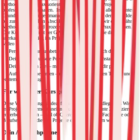
methodische und praxisorientierte Know-how, um Projekte
professionell zu managen.
In diesem Kurs lernst du alle relevanten
Grundlagen des Projektmanagements kennen – von der ersten Idee
bis zum erfolgreichen Abschluss. Dabei vermitteln wir dir bewährte
Methoden, Tools und Prozesse, die dich fit für die Praxis machen.
Der Kurs schließt mit der GPM-Basisprüfung ab, die dir einen
anerkannten Einstieg ins Projektmanagement bietet.
Video laden...
Persönliche Rundumbetreuung – wir sind für dich da.
Dein Lernziel, unsere Power – gemeinsam durchstarten!
Dein Weg zum Ziel – mit Kursmodulen, die zu dir passen.
Auf Augenhöhe lernen – mit deinem persönlichen Trainer und
echtem Praxisbezug.
Für wen ist der Kurs geeignet?
Diese Weiterbildung ist ideal für alle, die sich grundlegendes Wissen
im Projektmanagement aneignen und eine anerkannte Zertifizierung
erwerben möchten – egal ob QuereinsteigerInnen, Fachkräfte oder
Berufserfahrene, die ihre Projekte effizienter steuern wollen.
Dein Ansprechpartner