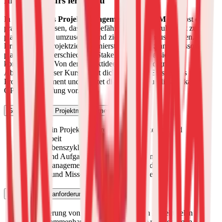
In diesem Kurs lernst Du
In unserem Kurs
Projektmanagement Basis GPM
erwirbst du
praxisnahes Wissen, das dich befähigt, Projekte strukturiert zu
planen, effizient umzusetzen und zielgerichtet abzuschließen. Du
lernst, wie du Projektziele definierst, Risiken erkennst, Ressourcen
planst und mit verschiedenen Stakeholdern professionell
kommunizierst. Von der Projektidee bis zum erfolgreichen
Abschluss – dieser Kurs macht dich fit für den Einstieg ins
Projektmanagement und bereitet dich optimal auf die anerkannte
GPM-Basisprüfung vor.
Grundlagen des Projektmanagements
Was ist ein Projekt? Abgrenzung zu Prozessen und
Linienarbeit
Projektlebenszyklus und Phasenmodell
Rollen und Aufgaben im Projektmanagement
Projektmanagement-Methoden und Standards
Erfolgs- und Misserfolgsfaktoren in Projekten
Projektziele & -anforderungen
Formulierung von klaren und messbaren Projektzielen
Der Zusammenhang zwischen Zielen, Anforderungen und