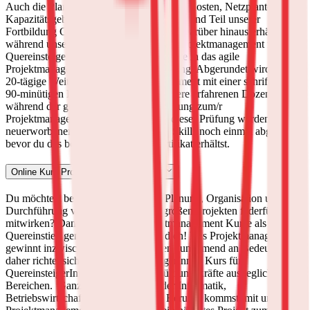
Auch die Planung und Überwachung der Kosten, Netzplantechnik,
Kapazitätsgebirge und Risikobetrachtung sind Teil unserer
Fortbildung GPM Projektmanagement.
Darüber hinaus erhältst du
während unserer Online Weiterbildung Projektmanagement für
QuereinsteigerInnen spannende Einblicke in das agile
Projektmanagement und die agile Führung. Abgerundet wird unsere
20-tägige Weiterbildung Projektmanagement mit einer schriftlichen
90-minütigen Prüfung, auf die dich unsere erfahrenen DozentInnen
während der gesamten Zeit der Fortbildung zum/r
ProjektmanagerInnen vorbereiten.
In dieser Prüfung werden deine
neuerworbenen ProjektmanagerInnen Skills noch einmal abgefragt,
bevor du das begehrte GPM Basiszertifikat erhältst.
Online Kurs Projektmanagement GPM
Du möchtest bei der professionellen Planung, Organisation und
Durchführung von mittelgroßen bis großen Projekten federführend
mitwirken? Dann sind unsere Projektmanagement Kurse als
Quereinstieg genau das Richtige für dich! Das Projektmanagement
gewinnt inzwischen in allen Branchen zunehmend an Bedeutung,
daher richtet sich unser ProjektmanagerInnen Kurs für
QuereinsteigerInnen an Fach- und Führungskräfte aus jeglichen
Bereichen.
Ganz gleich, ob du aus der Informatik,
Betriebswirtschaft oder den sozialen Berufen kommst, mit unserem