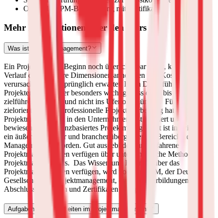
Offizielle GPM-Basisprüfung mit Zertifikat
Mehr Informationen über den Kurs
Was ist Projektmanagement?
Ein Projekt, das zu Beginn noch überschaubar wirkt, kann im
Verlauf doch größere Dimensionen annehmen und Kosten
verursachen, als ursprünglich erwartet. Beim Durchführen von
Projekten ist es daher besonders wichtig, dass diese bis zum Schluss
zielführend bleiben und nicht ins Uferlose münden.
Für eine stetig
zielorientierte und professionelle Projektbearbeitung hat sich das
Projektmanagement in den Unternehmen fest etabliert und
bewiesen. Kompetenzbasiertes Projektmanagement ist inzwischen
ein äußerst gefragter und branchenübergreifender Bereich des
Managements geworden. Gut ausgebildete und erfahrene
ProjektmanagerInnen verfügen über unterschiedliche Methoden des
Projektmanagements.
Das Wissen und Können, über das
ProjektmanagerInnen verfügen, wird von der GPM, der Deutschen
Gesellschaft für Projektmanagement, durch Weiterbildungen mit
Abschlussprüfungen und Zertifikaten belegt.
Aufgaben und Fähigkeiten im Projektmanagement