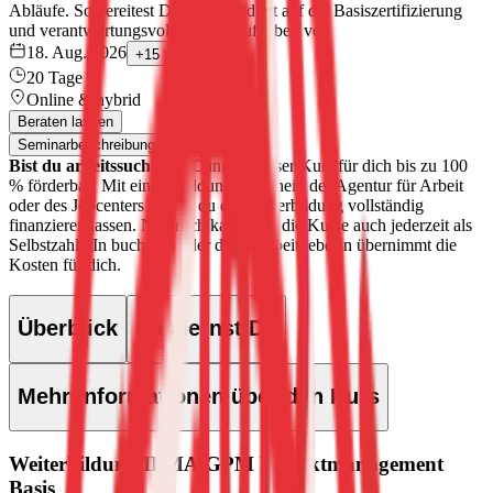
Abläufe. So bereitest Du Dich fundiert auf die Basiszertifizierung
und verantwortungsvolle Projektaufgaben vor.
18. Aug. 2026
+
15
20 Tage
Online & hybrid
Beraten lassen
Seminarbeschreibung als PDF
Bist du arbeitssuchend?
Dann ist dieser Kurs für dich bis zu 100
% förderbar!
Mit einem Bildungsgutschein der Agentur für Arbeit
oder des Jobcenters kannst du die Weiterbildung vollständig
finanzieren lassen.
Natürlich kannst du die Kurse auch jederzeit als
SelbstzahlerIn buchen – oder deine ArbeitgeberIn übernimmt die
Kosten für dich.
Überblick
Das lernst Du
Mehr Informationen über den Kurs
Weiterbildung IPMA/GPM Projektmanagement
Basis