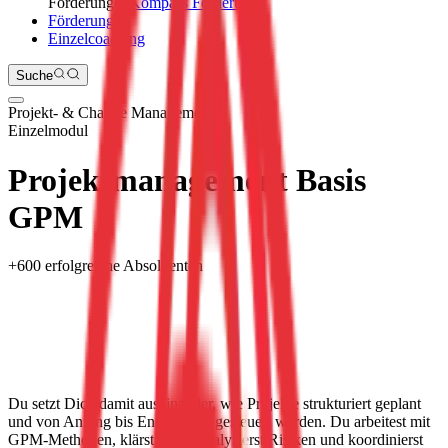
Förderungen
Kompass Förderung
Förderungen
Einzelcoaching
Suche
Projekt- & Change Management
Einzelmodul
Projektmanagement Basis
GPM
+
600
erfolgreiche Absolventen
Du setzt Dich damit auseinander, wie Projekte strukturiert geplant
und von Anfang bis Ende sicher gesteuert werden. Du arbeitest mit
GPM-Methoden, klärst Ziele, analysierst Risiken und koordinierst