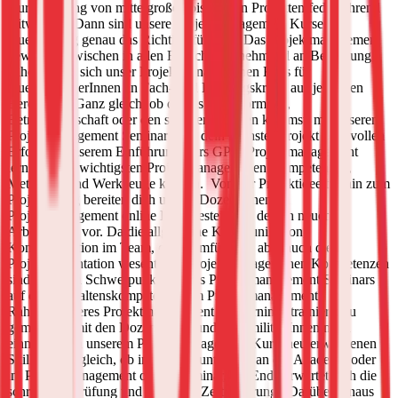
Durchführung von mittelgroßen bis großen Projekten federführend
mitwirken? Dann sind unsere Projektmanagement Kurse als
Quereinstieg genau das Richtige für dich! Das Projektmanagement
gewinnt inzwischen in allen Branchen zunehmend an Bedeutung,
daher richtet sich unser ProjektmanagerInnen Kurs für
QuereinsteigerInnen an Fach- und Führungskräfte aus jeglichen
Bereichen.
Ganz gleich, ob du aus der Informatik,
Betriebswirtschaft oder den sozialen Berufen kommst, mit unserem
Projektmanagement Seminar wird dein nächstes Projekt zum vollen
Erfolg. In unserem Einführungskurs GPM Projektmanagement
lernst du die wichtigsten ProjektmanagerInnen Kompetenzen,
Methoden und Werkzeuge kennen.
Von der Projektidee bis hin zum
Projekterfolg bereiten dich unsere DozentInnen im
Projektmanagement online Kurs bestens auf deinen neuen
Arbeitsalltag vor. Da die allgemeine Kommunikation,
Kommunikation im Team, die Teamführung aber auch die
Projektpräsentation wesentliche ProjektmanagerInnen Kompetenzen
sind, liegt ein Schwerpunkt unseres Projektmanagement Seminars
auf den Verhaltenskompetenzen im Projektmanagement.
Im
Rahmen unseres Projektmanagement E-Learnings trainierst du
gemeinsam mit den DozentInnen und KommilitonInnen noch
einmal die, in unserem Projektmanagement Kurs, neu erworbenen
Skills. Ganz gleich, ob im Präsenzunterricht an der Academy oder
im Projektmanagement online Seminar, am Ende erwartet dich die
schriftliche Prüfung und die GPM Zertifizierung.
Darüber hinaus