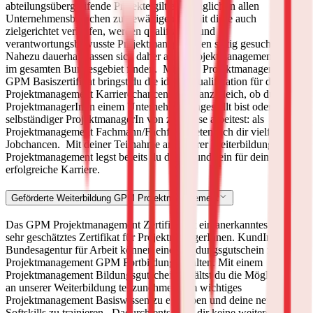
abteilungsübergreifende Projekte gilt es tagtäglich in allen
Unternehmensbranchen zu bewältigen. Damit diese auch
zielgerichtet verlaufen, werden qualifizierte und
verantwortungsbewusste ProjektmanagerInnen stetig gesucht.
Nahezu dauerhaft lassen sich daher auch Projektmanagement Stellen
im gesamten Bundesgebiet finden.
Mit dem Projektmanagement
GPM Basiszertifikat bringst du die ideale Qualifikation für deine
Projektmanagement Karrierechancen mit. Ganz gleich, ob du als
ProjektmanagerIn in einem Unternehmen angestellt bist oder als
selbständiger ProjektmanagerIn von zu Hause arbeitest: als
Projektmanagement Fachmann/Fachfrau bieten sich dir vielfältige
Jobchancen.
Mit deiner Teilnahme an unserer Weiterbildung
Projektmanagement legst bereits du den Grundstein für deine
erfolgreiche Karriere.
Geförderte Weiterbildung GPM Projektmanagement
Das GPM Projektmanagement Zertifikat ist ein anerkanntes und
sehr geschätztes Zertifikat für ProjektmanagerInnen. KundInnen der
Bundesagentur für Arbeit können einen Bildungsgutschein für
Projektmanagement GPM Fortbildung erhalten. Mit einem
Projektmanagement Bildungsgutschein erhältst du die Möglichkeit
an unserer Weiterbildung teilzunehmen, um wichtiges
Projektmanagement Basiswissen zu erwerben und deine neuen
Softskills zu trainieren.
Dadurch entstehen dir keine weiteren