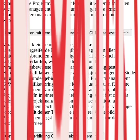
können unsere Projektmanagement Kurse mit weiteren Modulen
wie Agiles Management, Prozess- und Changemanagement,
Leadership, Personalmanagement und viele mehr kombiniert
werden.
Karrierechancen mit dem Projektmanagement GPM Basiszertifikat
Veranstaltung, kleinere und größere, teilweise auch
abteilungsübergreifende Projekte gilt es tagtäglich in allen
Unternehmensbranchen zu bewältigen. Damit diese auch
zielgerichtet verlaufen, werden qualifizierte und
verantwortungsbewusste ProjektmanagerInnen stetig gesucht.
Nahezu dauerhaft lassen sich daher auch Projektmanagement Stellen
im gesamten Bundesgebiet finden.
Mit dem Projektmanagement
GPM Basiszertifikat bringst du die ideale Qualifikation für deine
Projektmanagement Karrierechancen mit. Ganz gleich, ob du als
ProjektmanagerIn in einem Unternehmen angestellt bist oder als
selbständiger ProjektmanagerIn von zu Hause arbeitest: als
Projektmanagement Fachmann/Fachfrau bieten sich dir vielfältige
Jobchancen.
Mit deiner Teilnahme an unserer Weiterbildung
Projektmanagement legst bereits du den Grundstein für deine
erfolgreiche Karriere.
Geförderte Weiterbildung GPM Projektmanagement