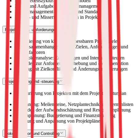
Projektlebenszyklus und Phasenmodell
Rollen und Aufgaben im Projektmanagement
Projektmanagement-Methoden und Standards
Erfolgs- und Misserfolgsfaktoren in Projekten
Projektziele & -anforderungen
Formulierung von klaren und messbaren Projektzielen
Der Zusammenhang zwischen Zielen, Anforderungen und
Erfolgsfaktoren
Stakeholderanalyse: Erwartungen und Interessen steuern
Methoden zur Anforderungserhebung und -dokumentation
Umgang mit Zielkonflikten und Änderungsanforderungen
Projektplanung und -steuerung
Strukturierung von Projekten mit dem Projektstrukturplan
(PSP)
Zeitplanung: Meilensteine, Netzplantechnik und Terminlisten
Methoden der Aufwandsschätzung und Ressourcenplanung
Kostenplanung: Budgetierung und Finanzsteuerung
Steuerung und Anpassung von Projektplänen
Dokumentation und Controlling