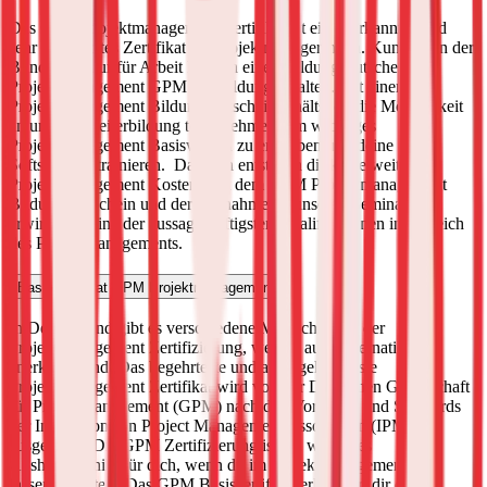
Das GPM Projektmanagement Zertifikat ist ein anerkanntes und
sehr geschätztes Zertifikat für ProjektmanagerInnen. KundInnen der
Bundesagentur für Arbeit können einen Bildungsgutschein für
Projektmanagement GPM Fortbildung erhalten. Mit einem
Projektmanagement Bildungsgutschein erhältst du die Möglichkeit
an unserer Weiterbildung teilzunehmen, um wichtiges
Projektmanagement Basiswissen zu erwerben und deine neuen
Softskills zu trainieren.
Dadurch entstehen dir keine weiteren
Projektmanagement Kosten. Mit dem GPM Projektmanagement
Bildungsgutschein und der Teilnahme an unseren Seminaren
erwirbst du eine der aussagekräftigsten Qualifikationen im Bereich
des Projektmanagements.
Basiszertifikat GPM Projektmanagement
In Deutschland gibt es verschiedene Möglichkeiten der
Projektmanagement Zertifizierung, welche auch international
anerkannt sind. Das begehrteste und aussagekräftigste
Projektmanagement Zertifikat wird von der Deutschen Gesellschaft
für Projektmanagement (GPM) nach den Vorgaben und Standards
der Internationalen Project Management Association (IPMA)
ausgestellt.
Die GPM Zertifizierung ist ein wichtiges
Aushängeschild für dich, wenn du im Projektmanagement Fuß
fassen möchtest. Das GPM Basiszertifikat erleichtert dir dabei