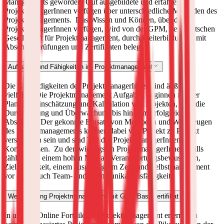
Managements geworden. Gut ausgebildete und erfahrene
ProjektmanagerInnen verfügen über unterschiedliche Methoden des
Projektmanagements.
Das Wissen und Können, über das
ProjektmanagerInnen verfügen, wird von der GPM, der Deutschen
Gesellschaft für Projektmanagement, durch Weiterbildungen mit
Abschlussprüfungen und Zertifikaten belegt.
Aufgaben und Fähigkeiten im Projektmanagement
Die Zuständigkeiten der ProjektmanagerInnen sind äußerst
vielfältig. Die Projektmanagement Aufgaben beginnen mit der
Planung, Einschätzung und Kalkulation von Projekten, über die
Durchführung und Überwachung bis hin zum erfolgreichen
Abschluss. Der gekonnte Einsatz von Methoden und Werkzeugen
des Projektmanagements können dabei von Projekt zu Projekt
verschieden sein und sind Teil der ProjektmanagerInnen
Kompetenzen.
Zu den wichtigsten ProjektmanagerInnen Skills
zählt neben einem hohen Maß an Verantwortungsbewusstsein,
Zielstrebigkeit, einem ausgeprägtem Zeit- und Selbstmanagement
vor allem auch Team- und Kommunikationsfähigkeit.
Weiterbildung Projektmanagement mit GPM Basiszertifikat
In unserer Online Fortbildung Projektmanagement erlernst du