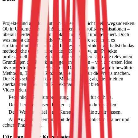
Projekte sind aus der heutigen Arbeitswelt nicht mehr wegzudenken.
Ob in Unternehmen, Behörden oder Non-Profit-Organisationen –
überall werden Vorhaben geplant, umgesetzt und gesteuert. Doch
was macht ein erfolgreiches Projekt aus? Wie setzt man es
strukturiert und effizient um? In dieser Weiterbildung erhältst du das
methodische und praxisorientierte Know-how, um Projekte
professionell zu managen.
In diesem Kurs lernst du alle relevanten
Grundlagen des Projektmanagements kennen – von der ersten Idee
bis zum erfolgreichen Abschluss. Dabei vermitteln wir dir bewährte
Methoden, Tools und Prozesse, die dich fit für die Praxis machen.
Der Kurs schließt mit der GPM-Basisprüfung ab, die dir einen
anerkannten Einstieg ins Projektmanagement bietet.
Video laden...
Persönliche Rundumbetreuung – wir sind für dich da.
Dein Lernziel, unsere Power – gemeinsam durchstarten!
Dein Weg zum Ziel – mit Kursmodulen, die zu dir passen.
Auf Augenhöhe lernen – mit deinem persönlichen Trainer und
echtem Praxisbezug.
Für wen ist der Kurs geeignet?