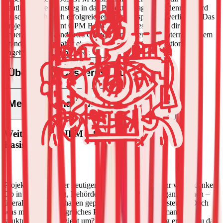
deutlich deinen Einstieg in das Projektmanagement, denn es wird
ausschließlich nach erfolgreicher Abschlussprüfung verliehen.
Das
Projektmanagement GPM Basiszertifikat bescheinigt dir dein
neuerworbenes fundiertes Grundlagenwissen nach internationalem
Standard und ist daher eine der wichtigsten Qualifikationen für
angehende Projektmanager.
Überblick
Das lernst Du
Mehr Informationen über den Kurs
Weiterbildung IPMA/GPM Projektmanagement
Basis
Projekte sind aus der heutigen Arbeitswelt nicht mehr wegzudenken.
Ob in Unternehmen, Behörden oder Non-Profit-Organisationen –
überall werden Vorhaben geplant, umgesetzt und gesteuert. Doch
was macht ein erfolgreiches Projekt aus? Wie setzt man es
strukturiert und effizient um? In dieser Weiterbildung erhältst du das