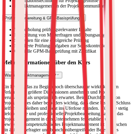
Präsentationstechniken für Projektergebnisse
Konfliktmanagement in der Projektkommunikation
Prüfungsvorbereitung & GPM-Basisprüfung
Wiederholung prüfungsrelevanter Inhalte
Bearbeitung von Musterfragen und Übungsaufgaben
Strategien für eine erfolgreiche Prüfung
Simulierte Prüfungsaufgaben zur Selbstkontrolle
Offizielle GPM-Basisprüfung mit Zertifikat
Mehr Informationen über den Kurs
Was ist Projektmanagement?
Ein Projekt, das zu Beginn noch überschaubar wirkt, kann im
Verlauf doch größere Dimensionen annehmen und Kosten
verursachen, als ursprünglich erwartet. Beim Durchführen von
Projekten ist es daher besonders wichtig, dass diese bis zum Schluss
zielführend bleiben und nicht ins Uferlose münden.
Für eine stetig
zielorientierte und professionelle Projektbearbeitung hat sich das
Projektmanagement in den Unternehmen fest etabliert und
bewiesen. Kompetenzbasiertes Projektmanagement ist inzwischen
ein äußerst gefragter und branchenübergreifender Bereich des