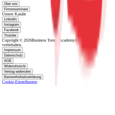
Über uns
Firmenseminare
Unsere Kanäle
LinkedIn
Instagram
Facebook
Youtube
Copyright © 2026
Business Trends Academy
Alle Rechte
vorbehalten.
Impressum
Datenschutz
AGB
Widerrufsrecht
Vertrag widerrufen
Barrierefreiheitserklärung
Cookie-Einstellungen