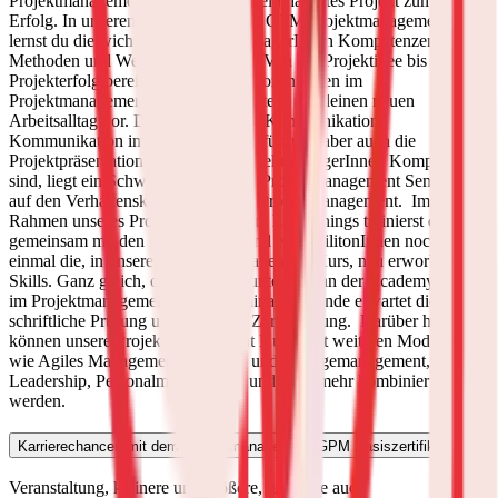
Projektmanagement Seminar wird dein nächstes Projekt zum vollen
Erfolg. In unserem Einführungskurs GPM Projektmanagement
lernst du die wichtigsten ProjektmanagerInnen Kompetenzen,
Methoden und Werkzeuge kennen.
Von der Projektidee bis hin zum
Projekterfolg bereiten dich unsere DozentInnen im
Projektmanagement online Kurs bestens auf deinen neuen
Arbeitsalltag vor. Da die allgemeine Kommunikation,
Kommunikation im Team, die Teamführung aber auch die
Projektpräsentation wesentliche ProjektmanagerInnen Kompetenzen
sind, liegt ein Schwerpunkt unseres Projektmanagement Seminars
auf den Verhaltenskompetenzen im Projektmanagement.
Im
Rahmen unseres Projektmanagement E-Learnings trainierst du
gemeinsam mit den DozentInnen und KommilitonInnen noch
einmal die, in unserem Projektmanagement Kurs, neu erworbenen
Skills. Ganz gleich, ob im Präsenzunterricht an der Academy oder
im Projektmanagement online Seminar, am Ende erwartet dich die
schriftliche Prüfung und die GPM Zertifizierung.
Darüber hinaus
können unsere Projektmanagement Kurse mit weiteren Modulen
wie Agiles Management, Prozess- und Changemanagement,
Leadership, Personalmanagement und viele mehr kombiniert
werden.
Karrierechancen mit dem Projektmanagement GPM Basiszertifikat
Veranstaltung, kleinere und größere, teilweise auch