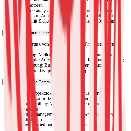
Erfolgsfaktoren
Stakeholderanalyse: Erwartungen und Interessen steuern
Methoden zur Anforderungserhebung und -dokumentation
Umgang mit Zielkonflikten und Änderungsanforderungen
Projektplanung und -steuerung
Strukturierung von Projekten mit dem Projektstrukturplan
(PSP)
Zeitplanung: Meilensteine, Netzplantechnik und Terminlisten
Methoden der Aufwandsschätzung und Ressourcenplanung
Kostenplanung: Budgetierung und Finanzsteuerung
Steuerung und Anpassung von Projektplänen
Dokumentation und Controlling
Wichtige Projektdokumente und ihre Funktionen
Fortschrittskontrolle mit Kennzahlen und Berichten
Projektcontrolling: Abweichungen erkennen und
gegensteuern
Änderungsmanagement: Strukturierte Anpassung von
Projektinhalten
Lessons Learned und Abschlussdokumentation