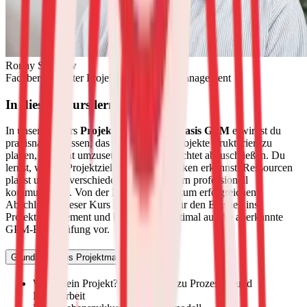
Ronny Strehlow
Fachbereichsleiter Projekt- und Changemanagement
In diesem Kurs lernst Du
In unserem Kurs
Projektmanagement Basis GPM
erwirbst du
praxisnahes Wissen, das dich befähigt, Projekte strukturiert zu
planen, effizient umzusetzen und zielgerichtet abzuschließen. Du
lernst, wie du Projektziele definierst, Risiken erkennst, Ressourcen
planst und mit verschiedenen Stakeholdern professionell
kommunizierst. Von der Projektidee bis zum erfolgreichen
Abschluss – dieser Kurs macht dich fit für den Einstieg ins
Projektmanagement und bereitet dich optimal auf die anerkannte
GPM-Basisprüfung vor.
Grundlagen des Projektmanagements
Was ist ein Projekt? Abgrenzung zu Prozessen und
Linienarbeit