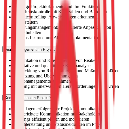
Wichtige Projektdokumente und ihre Funktionen
Fortschrittskontrolle mit Kennzahlen und Berichten
Projektcontrolling: Abweichungen erkennen und
gegensteuern
Änderungsmanagement: Strukturierte Anpassung von
Projektinhalten
Lessons Learned und Abschlussdokumentation
Risikomanagement im Projekt
Identifikation und Klassifizierung von Risiken
Qualitative und quantitative Risikoanalyse
Entwicklung von Risikostrategien und Maßnahmenplänen
Umsetzung und Überwachung von
Risikomanagementmaßnahmen
Umgang mit unerwarteten Herausforderungen und Krisen
Kommunikation im Projekt
Grundlagen erfolgreicher Projektkommunikation
Zielgerichtete Kommunikation mit Stakeholdern
Meetings effizient planen und moderieren
Berichterstattung und Statusmeldungen im Projekt