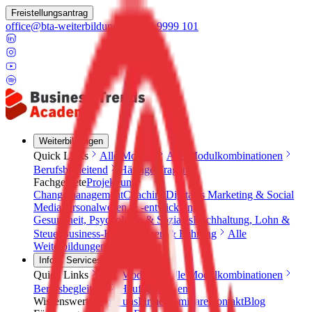
Freistellungsantrag
office@bta-weiterbildung.de
0800 9999 101
Weiterbildungen
Quick Links
Alle Module
Alle Modulkombinationen
Berufsbegleitend
Häufige Fragen
Fachgebiete
Projekt und
Changemanagement
Coaching
Digitales Marketing & Social
Media
Personalwesen & -entwicklung
Gesundheit, Psychologie & Soziales
Buchhaltung, Lohn &
Steuer
Business-Kompetenzen & Führung
Alle
Weiterbildungen
Info & Services
Quick Links
Alle Module
Alle Modulkombinationen
Berufsbegleitend
Häufige Fragen
Wissenswertes
Über uns
Firmenseminare
Kontakt
Blog