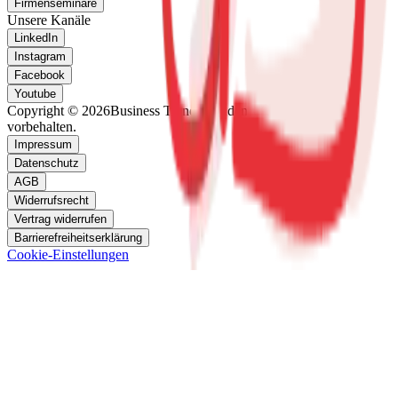
Firmenseminare
Unsere Kanäle
LinkedIn
Instagram
Facebook
Youtube
Copyright © 2026
Business Trends Academy
Alle Rechte
vorbehalten.
Impressum
Datenschutz
AGB
Widerrufsrecht
Vertrag widerrufen
Barrierefreiheitserklärung
Cookie-Einstellungen