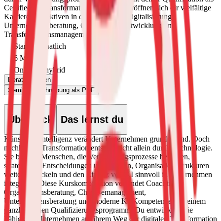
Certified AI Transformation Consultant eröffnen sich dir vielfältige
Karriereperspektiven in den Bereichen Digitalisierung,
Unternehmensberatung, Organisationsentwicklung und
Transformationsmanagement.
Startet monatlich
6 Monate
Online & hybrid
Beraten lassen
Seminarbeschreibung als PDF
Überblick
Das lernst du
Künstliche Intelligenz verändert Unternehmen grundlegend. Doch
nachhaltige Transformation entsteht nicht allein durch Technologie.
Sie braucht Menschen, die Veränderungsprozesse begleiten,
strategische Entscheidungen unterstützen, Organisationsstrukturen
weiterentwickeln und den Einsatz von KI sinnvoll in Unternehmen
integrieren.
Diese Kurskombination verbindet Coaching,
Organisationsberatung, Chang-emanagement,
Unternehmensberatung und moderne KI-Kompetenzen zu einem
ganzheitlichen Qualifizierungsprogramm. Du entwickelst die
Fähigkeit, Unternehmen auf ihrem Weg der digitalen Transformation