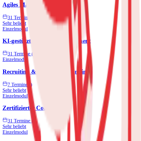
Agiles Management
31 Termine ()
Sehr beliebt
Einzelmodul
KI-gestütztes Changemanagement
31 Termine ()
Einzelmodul
Recruiting & Employer Branding
7 Termine ()
Sehr beliebt
Einzelmodul
Zertifizierter Coach
31 Termine ()
Sehr beliebt
Einzelmodul