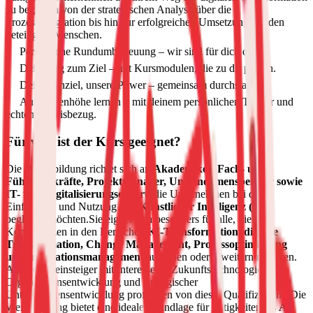
zu begleiten von der strategischen Analyse über die
Prozessintegration bis hin zur erfolgreichen Umsetzung mit den
beteiligten Menschen.
Persönliche Rundumbetreuung – wir sind für dich da.
Dein Weg zum Ziel – mit Kursmodulen, die zu dir passen.
Dein Lernziel, unsere Power – gemeinsam durchstarten!
Auf Augenhöhe lernen – mit deinem persönlichen Trainer und
echtem Praxisbezug.
Für wen ist der Kurs geeignet?
Die Weiterbildung richtet sich an
Akademiker, Fach- und
Führungskräfte, Projektmanager, Unternehmensberater sowie
IT- und Digitalisierungsexpert
, die Unternehmen bei der
Einführung und Nutzung von
Künstlicher Intelligenz (KI)
begleiten möchten.
Sie eignet sich besonders für alle, die
Kompetenzen in den Bereichen
KI-Transformation, digitale
Transformation, Change Management, Prozessoptimierung
und Innovationsmanagement
aufbauen oder erweitern möchten.
Auch Quereinsteiger mit Interesse an Zukunftstechnologien,
Organisationsentwicklung und strategischer
Unternehmensentwicklung profitieren von dieser Qualifizierung.
Die
Weiterbildung bietet eine ideale Grundlage für Tätigkeiten als
AI