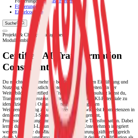
Förderungen
Kompass Förderung
Förderungen
Einzelcoaching
Suche
Projekt- & Change Management
Modulkombi
Certified AI Transformation
Consultant
Du möchtest Unternehmen bei der erfolgreichen Einführung und
Nutzung von Künstlicher Intelligenz (KI) begleiten? In der
Weiterbildung Certified AI Transformation Consultant lernst du,
Transformationsprozesse strategisch zu planen, KI-Potenziale zu
identifizieren und Organisationen bei der digitalen
Weiterentwicklung zu unterstützen. Du entwickelst Kompetenzen in
den Bereichen KI-Strategie, Change Management,
Prozessoptimierung, Innovation und digitale Transformation. Dabei
lernst du, wie KI-Lösungen nachhaltig in Unternehmen integriert
werden und wie du Mitarbeitende und Führungskräfte erfolgreich
durch Veränderungsprozesse begleitest. Mit deiner Qualifikation als