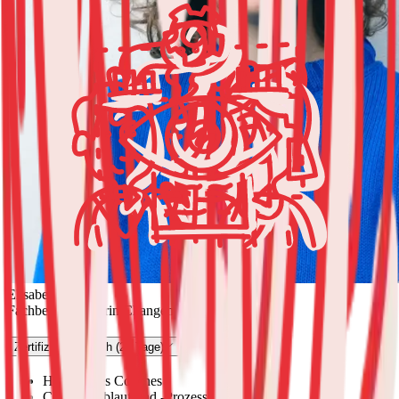
Elisabeth Kraus
Fachbereichsleiterin Changemanagement
Zertifizierter Coach (20 Tage)
Haltung des Coaches
Coachingablauf und -Prozess