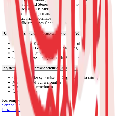
Modertion und Steuerung von Changeworkshops
Visionen und Zielbilder entwickeln
Rollen im Changemanagement
Agilität und Problemlösung
Modellierung eines Change-Planes
Unternehmensberatung - Corporate Consultant (20 Tage)
Beraterrolle, Kommunikation und Consulting
Digital- und IT-Kontexte für Consulting
Prozessmanagement
Changeprozess und systemische Grundlagen
Systemische Organisationsberatung (20 Tage)
Grundlagen der systemischen Organisationsberatung
Methoden und Schwerpunkte
Einsatz im Unternehmen
Übungsphasen
Kursempfehlungen
Sehr beliebt
Einzelmodul