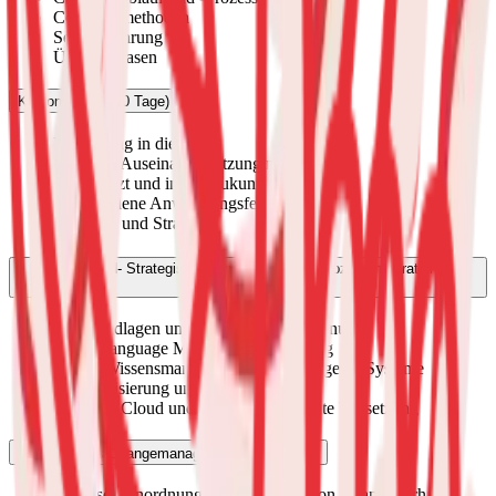
Coachingmethoden
Selbsterfahrung
Übungsphasen
KI Consultant (20 Tage)
Einführung in die KI
Kritische Auseinandersetzung mit KI
KI im Jetzt und in der Zukunft
Verschiedene Anwendungsfelder
Beratung und Strategie
KI Advanced- Strategische Anwendung und Prozessintegration (20
Tage)
KI-Grundlagen und strategische Einordnung
Large Language Models und Prompting
Daten, Wissensmanagement und intelligente Systeme
Automatisierung und KI-Agenten
KI in der Cloud und unternehmensweite Umsetzung
KI-gestütztes Changemanagement (20 Tage)
Analyse, Einordnung undn Planung von Changevorhaben