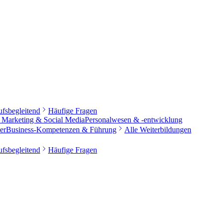
ufsbegleitend
Häufige Fragen
s Marketing & Social Media
Personalwesen & -entwicklung
er
Business-Kompetenzen & Führung
Alle Weiterbildungen
ufsbegleitend
Häufige Fragen