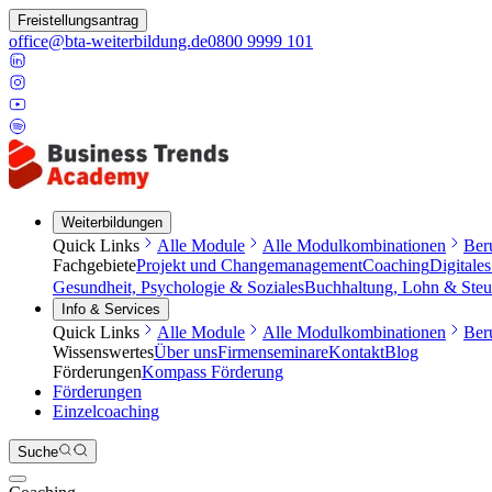
Freistellungsantrag
office@bta-weiterbildung.de
0800 9999 101
Weiterbildungen
Quick Links
Alle Module
Alle Modulkombinationen
Ber
Fachgebiete
Projekt und Changemanagement
Coaching
Digitale
Gesundheit, Psychologie & Soziales
Buchhaltung, Lohn & Steu
Info & Services
Quick Links
Alle Module
Alle Modulkombinationen
Ber
Wissenswertes
Über uns
Firmenseminare
Kontakt
Blog
Förderungen
Kompass Förderung
Förderungen
Einzelcoaching
Suche